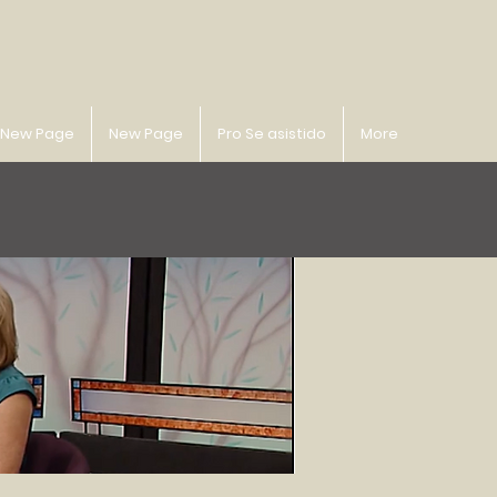
New Page
New Page
Pro Se asistido
More