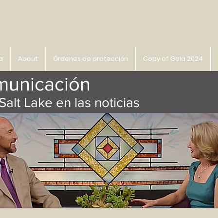
a
About
Órdenes de protección
Copy of Gala 2024
municación
Salt Lake en las noticias