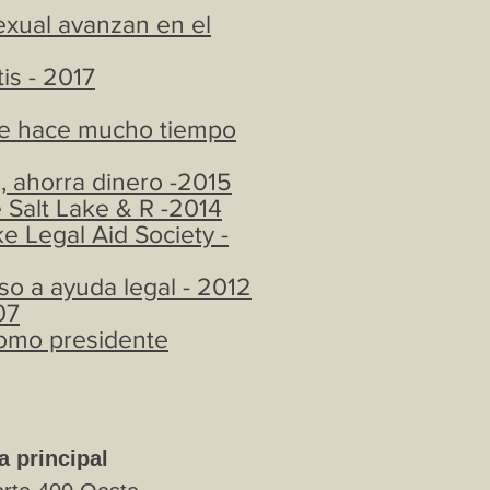
exual avanzan en el
is - 2017
sde hace mucho tiempo
a, ahorra dinero -2015
 Salt Lake & R -2014
e Legal Aid Society -
o a ayuda legal - 2012
07
como presidente
a principal