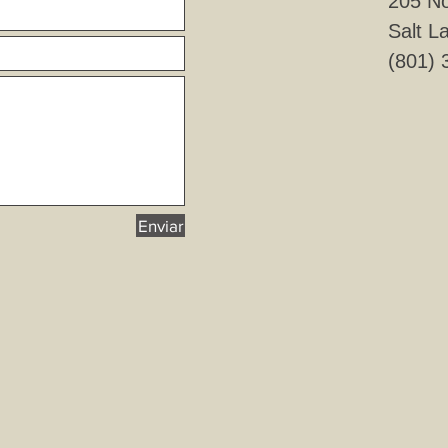
205 No
Salt L
(801) 
Enviar