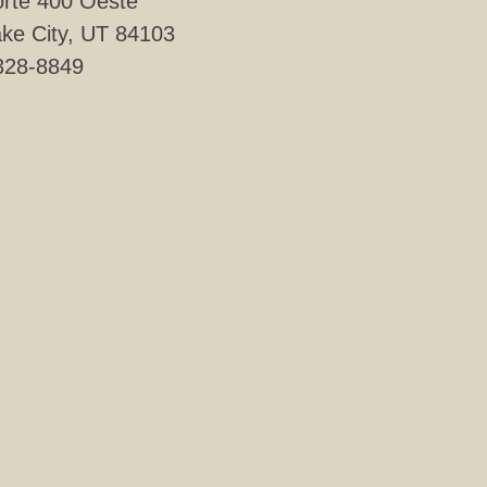
rte 400 Oeste
ake City, UT 84103
328-8849