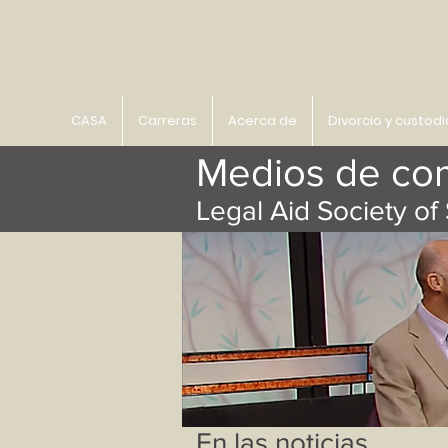
CASA
Carreras
Acerca de
Divorcio y custodi
Medios de co
Legal Aid Society of 
En las noticias