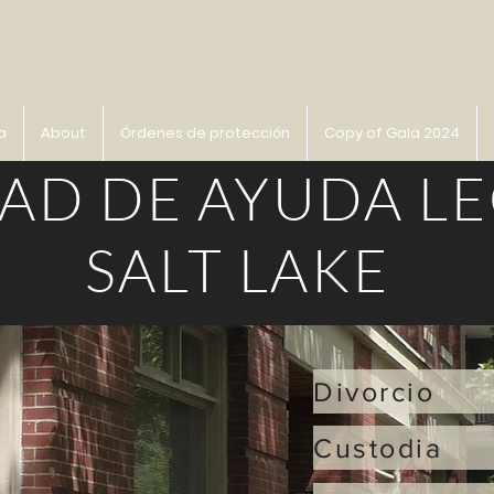
a
About
Órdenes de protección
Copy of Gala 2024
AD DE AYUDA LE
SALT LAKE
Divorcio
Custodia