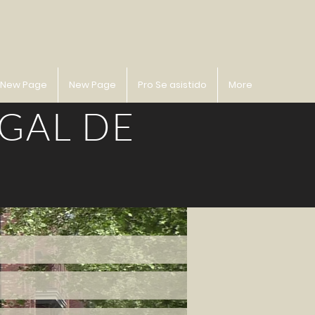
New Page
New Page
Pro Se asistido
More
GAL DE