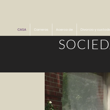
CASA
Carreras
Acerca de
Divorcio y custodi
SOCIED